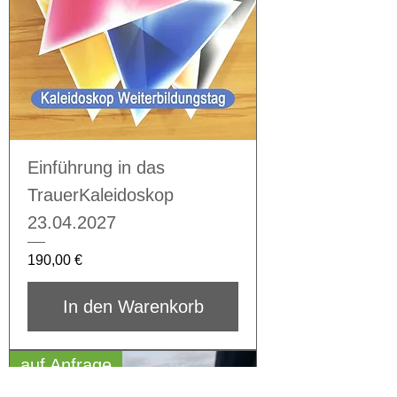
Einführung in das
TrauerKaleidoskop
23.04.2027
Preis
190,00 €
In den Warenkorb
auf Anfrage