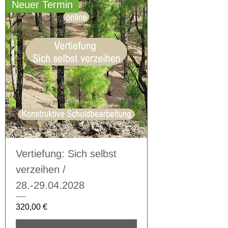
Neuer Termin
Vertiefung: Sich selbst
verzeihen /
28.-29.04.2028
Preis
320,00 €